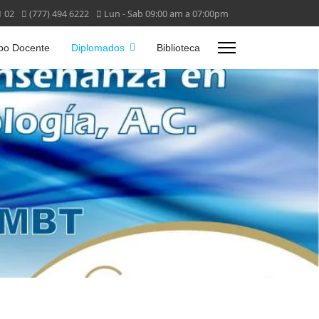
1 02
(777) 494 6222
Lun - Sab 09:00 am a 07:00pm
po Docente
Diplomados
Biblioteca