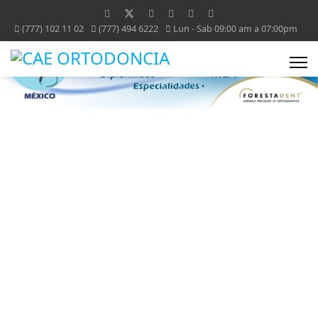
(777) 102 11 02
(777) 494 6222
Lun - Sab 09:00 am a 07:00pm